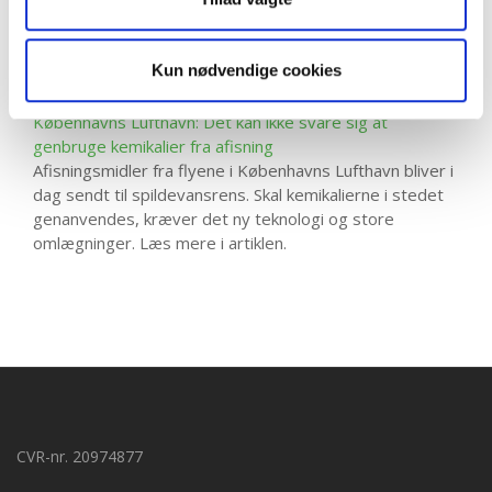
året. Der er dog udfordringer ved at tage ansvaret for
at rense solventer op til eksterne aftagere. Derfor er
Lundbeck indsats rettet med koncernens eget cirkulære
Kun nødvendige cookies
kredsløb. Læs mere om dette i artiklen.
Københavns Lufthavn: Det kan ikke svare sig at
genbruge kemikalier fra afisning
Afisningsmidler fra flyene i Københavns Lufthavn bliver i
dag sendt til spildevansrens. Skal kemikalierne i stedet
genanvendes, kræver det ny teknologi og store
omlægninger. Læs mere i artiklen.
CVR-nr. 20974877