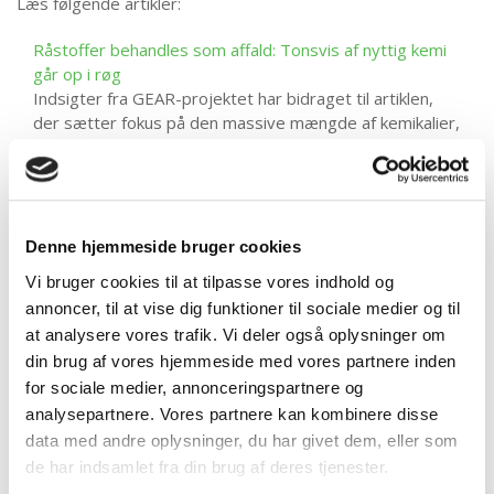
Læs følgende artikler:
Råstoffer behandles som affald: Tonsvis af nyttig kemi
går op i røg
Indsigter fra GEAR-projektet har bidraget til artiklen,
der sætter fokus på den massive mængde af kemikalier,
der bliver sendt til forbrænding, selv om de kunne
genanvendes.
Myndighederne skal hjælpe til, hvis virksomhederne i
højere grad skal anvende deres proceskemikalier i
Denne hjemmeside bruger cookies
stedet for at destruere dem. Hjælpen skal bestå i at
Vi bruger cookies til at tilpasse vores indhold og
skabe et overblik over, hvilke virksomheder, der kunne
annoncer, til at vise dig funktioner til sociale medier og til
passe samme og aftage kemikalier fra hinanden.
at analysere vores trafik. Vi deler også oplysninger om
din brug af vores hjemmeside med vores partnere inden
For at sikre forsyningssikkerhed for virksomheder, der
for sociale medier, annonceringspartnere og
anvender genanvendt kemikalier, kan udlejning af
kemikalier være en god løsning. Her vil
analysepartnere. Vores partnere kan kombinere disse
kemikalieleverandører udleje kemikalier og få dem
data med andre oplysninger, du har givet dem, eller som
tilbage til rensning og herefter klargøring til ny brug.
de har indsamlet fra din brug af deres tjenester.
Men det vil også give udfordringer ift. lagerplads og