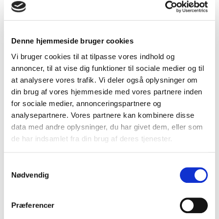
Denne hjemmeside bruger cookies
Vi bruger cookies til at tilpasse vores indhold og
Foreningen arbejder for tryghed, viden og indflydelse for
annoncer, til at vise dig funktioner til sociale medier og til
sine medlemmer og deres værdikæder.
at analysere vores trafik. Vi deler også oplysninger om
din brug af vores hjemmeside med vores partnere inden
Kemi & Life Science søger indflydelse på den politiske
for sociale medier, annonceringspartnere og
dagsorden. Vi formidler viden og giver nyttig information om
analysepartnere. Vores partnere kan kombinere disse
lovgivning samt andre forhold, der kan styrke forretningen.
data med andre oplysninger, du har givet dem, eller som
Vi skaber tryghed og branchefællesskab, og det er
de har indsamlet fra din brug af deres tjenester.
foreningens vision at være medlemmernes foretrukne
netværk for inspiration og viden til bæredygtig
forretningsudvikling.
Samtykkevalg
Nødvendig
En stor del af vores medlemmer er distributører, men udgør
også producenter, formulatorer, transportører og
rådgivere. Vores medlemmer servicerer kunder inden for en
Præferencer
række sektorer herunder industri, pharma, fødevarer,